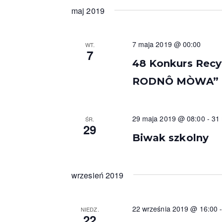
r
ł
y
maj 2019
o
b
z
w
i
e
o
e
7 maja 2019 @ 00:00
WT.
k
r
7
n
l
48 Konkurs Recyt
z
u
i
d
RODNÔ MÒWA”
c
a
a
z
t
o
ę
N
29 maja 2019 @ 08:00
-
31
ŚR.
w
.
29
a
e
Biwak szkolny
.
w
S
i
z
wrzesień 2019
u
g
k
a
a
22 września 2019 @ 16:00
NIEDZ.
j
22