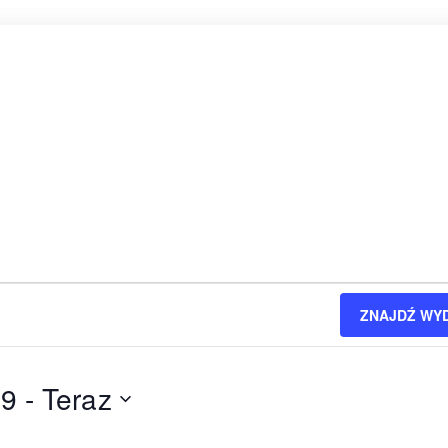
ZNAJDŹ WY
19
 - 
Teraz