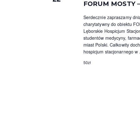
c
FORUM MOSTY – P
w
g
j
Serdecznie zapraszamy dnia
s
charytatywny do obiektu FO
a
ł
Lęborskie Hospicjum Stacjon
o
p
studentów medycyny, farmac
w
miast Polski. Całkowity do
a
o
hospicjum stacjonarnego w
k
w
50zł
l
u
y
c
s
z
o
z
w
u
e
g
k
o
W
i
y