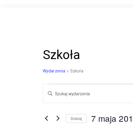
Szkoła
Wydarzenia
Szkoła
Wydarzenia
W
W
y
p
i
d
s
7 maja 20
Dzisiaj
z
a
s
W