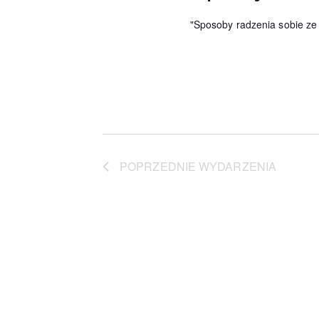
c
"Sposoby radzenia sobie ze 
h
POPRZEDNIE
WYDARZENIA