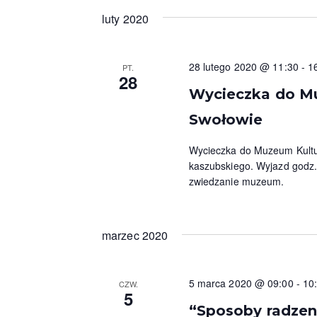
w
d
luty 2020
a
a
r
n
z
28 lutego 2020 @ 11:30
-
1
PT.
28
e
i
Wycieczka do M
n
i
u
Swołowie
a
i
Wycieczka do Muzeum Kultu
.
kaszubskiego. Wyjazd godz. 
w
zwiedzanie muzeum.
i
d
marzec 2020
o
k
5 marca 2020 @ 09:00
-
10
CZW.
5
a
“Sposoby radzen