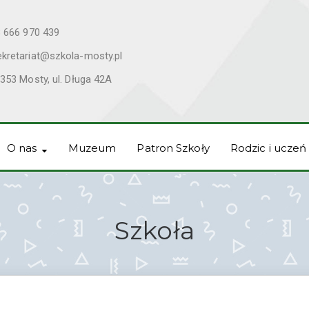
 666 970 439
ekretariat@szkola-mosty.pl
353 Mosty, ul. Długa 42A
O nas
Muzeum
Patron Szkoły
Rodzic i uczeń
Szkoła