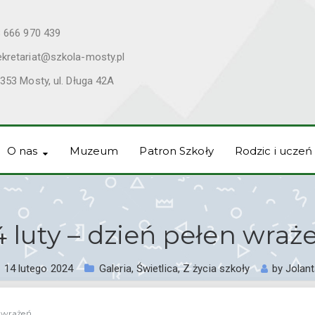
 666 970 439
ekretariat@szkola-mosty.pl
353 Mosty, ul. Długa 42A
O nas
Muzeum
Patron Szkoły
Rodzic i uczeń
4 luty – dzień pełen wraż
14 lutego 2024
Galeria
,
Świetlica
,
Z życia szkoły
by
Jolan
n wrażeń