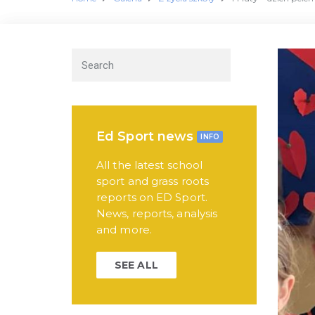
Ed Sport news
INFO
All the latest school
sport and grass roots
reports on ED Sport.
News, reports, analysis
and more.
SEE ALL