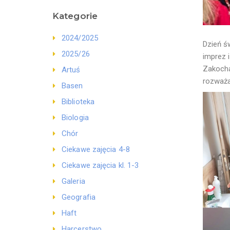
Kategorie
2024/2025
Dzień ś
2025/26
imprez 
Zakocha
Artuś
rozważań
Basen
Biblioteka
Biologia
Chór
Ciekawe zajęcia 4-8
Ciekawe zajęcia kl. 1-3
Galeria
Geografia
Haft
Harcerstwo