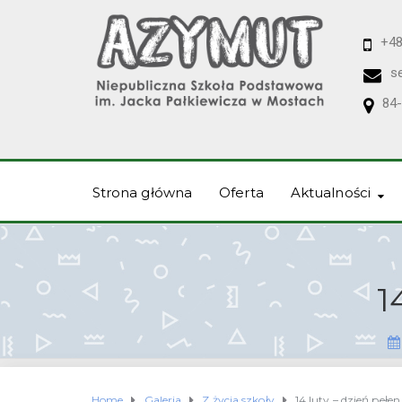
+48
s
84-
Strona główna
Oferta
Aktualności
1
Home
Galeria
Z życia szkoły
14 luty – dzień pełe