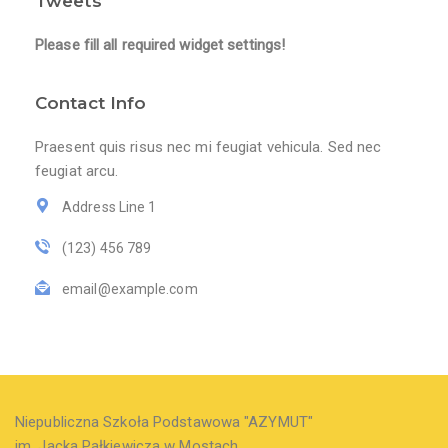
Tweets
Please fill all required widget settings!
Contact Info
Praesent quis risus nec mi feugiat vehicula. Sed nec
feugiat arcu.
Address Line 1
(123) 456 789
email@example.com
Niepubliczna Szkoła Podstawowa "AZYMUT"
im. Jacka Pałkiewicza w Mostach