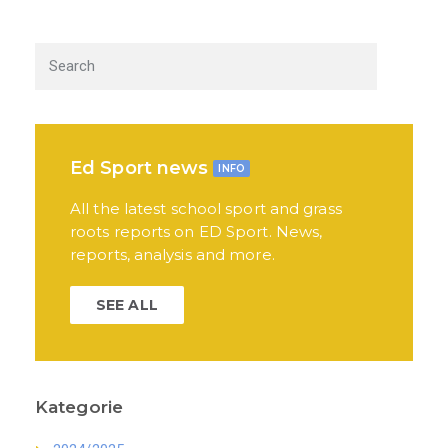
Ed Sport news
INFO
All the latest school sport and grass
roots reports on ED Sport. News,
reports, analysis and more.
SEE ALL
Kategorie