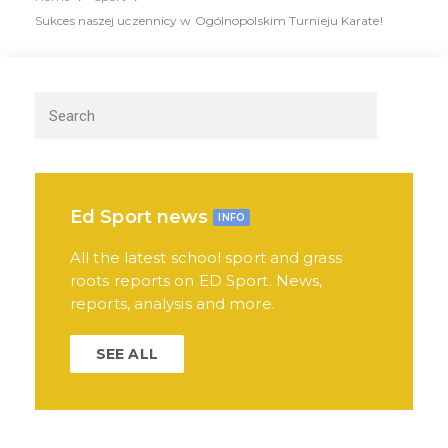
Sukces naszej uczennicy w Ogólnopolskim Turnieju Karate!
Ed Sport news
INFO
All the latest school sport and grass
roots reports on ED Sport. News,
reports, analysis and more.
SEE ALL