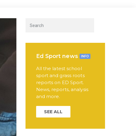
Ed Sport news
INFO
All the latest school
sport and grass roots
reports on ED Sport.
News, reports, analysis
and more.
SEE ALL