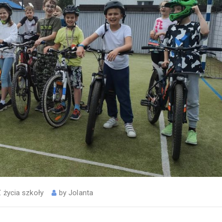
 życia szkoły
by
Jolanta