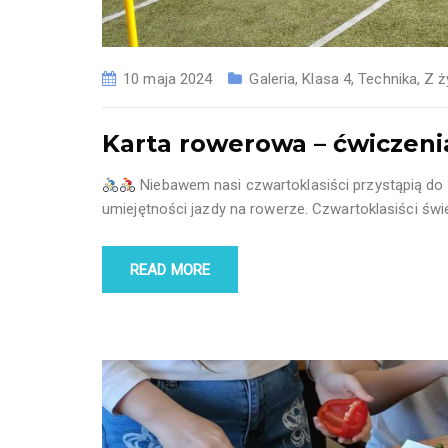
10 maja 2024
Galeria
,
Klasa 4
,
Technika
,
Z ż
Karta rowerowa – ćwiczeni
Niebawem nasi czwartoklasiści przystąpią do 
umiejętności jazdy na rowerze. Czwartoklasiści świet
READ MORE