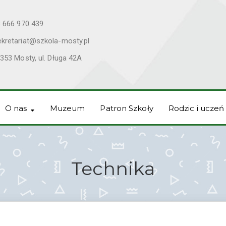
 666 970 439
ekretariat@szkola-mosty.pl
353 Mosty, ul. Długa 42A
O nas
Muzeum
Patron Szkoły
Rodzic i uczeń
Technika