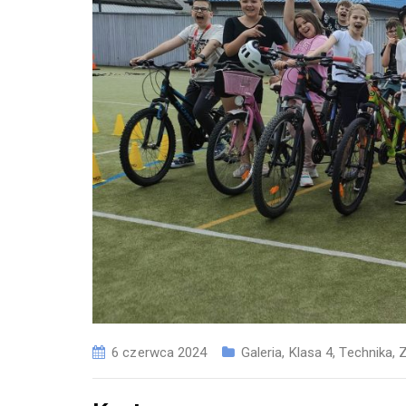
6 czerwca 2024
Galeria
,
Klasa 4
,
Technika
,
Z