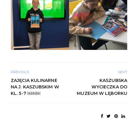
PREVIOUS
NEXT
ZAJĘCIA KULINARNE
KASZUBSKA
NA J. KASZUBSKIM W
WYCIECZKA DO
KL. 5-7 ￼￼￼
MUZEUM W LĘBORKU