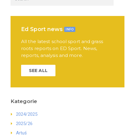
Ed Sport news
INFO
All the latest school sport and grass
roots reports on ED Sport. News,
reports, analysis and more.
SEE ALL
Kategorie
2024/2025
2025/26
Artuś