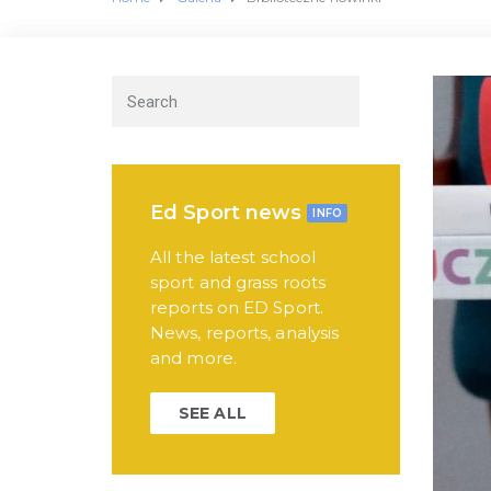
Ed Sport news
INFO
All the latest school
sport and grass roots
reports on ED Sport.
News, reports, analysis
and more.
SEE ALL