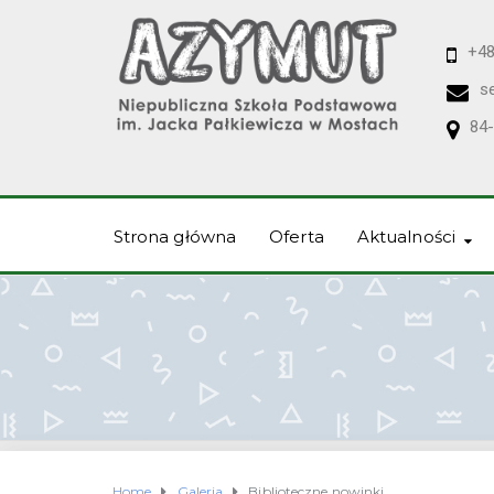
+48
s
84-
Strona główna
Oferta
Aktualności
Home
Galeria
Biblioteczne nowinki