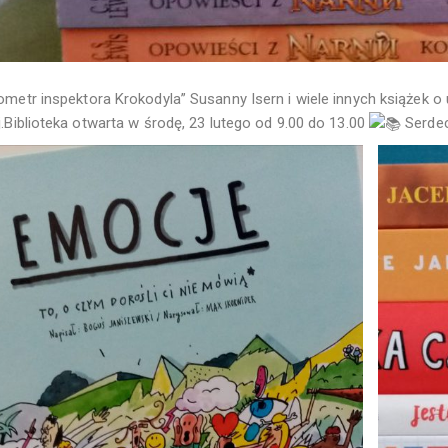
ometr inspektora Krokodyla” Susanny Isern i wiele innych książek o
j.Biblioteka otwarta w środę, 23 lutego od 9.00 do 13.00
Serdec