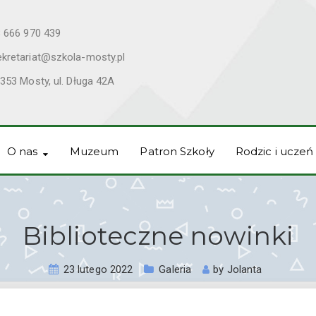
 666 970 439
ekretariat@szkola-mosty.pl
353 Mosty, ul. Długa 42A
O nas
Muzeum
Patron Szkoły
Rodzic i uczeń
Biblioteczne nowinki
23 lutego 2022
Galeria
by
Jolanta