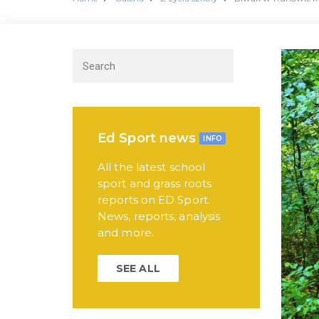
Ed Sport news
INFO
All the latest school
sport and grass roots
reports on ED Sport.
News, reports, analysis
and more.
SEE ALL