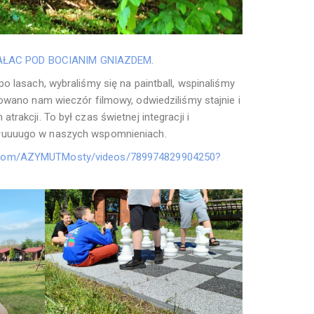
AŁAC POD BOCIANIM GNIAZDEM
.
o lasach, wybraliśmy się na paintball, wspinaliśmy
owano nam wieczór filmowy, odwiedziliśmy stajnie i
rakcji. To był czas świetnej integracji i
dłuuuugo w naszych wspomnieniach.
.com/AZYMUTMosty/videos/789974829904250?