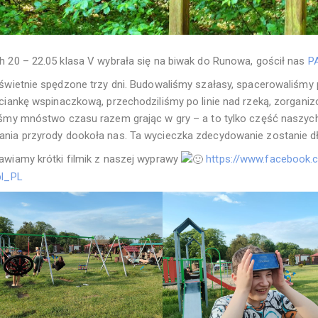
h 20 – 22.05 klasa V wybrała się na biwak do Runowa, gościł nas
P
 świetnie spędzone trzy dni. Budowaliśmy szałasy, spacerowaliśmy p
ściankę wspinaczkową, przechodziliśmy po linie nad rzeką, zorganiz
iśmy mnóstwo czasu razem grając w gry – a to tylko część naszych at
ania
przyrody dookoła nas. Ta wycieczka zdecydowanie zostanie 
awiamy krótki filmik z naszej wyprawy
https://www.facebook
pl_PL