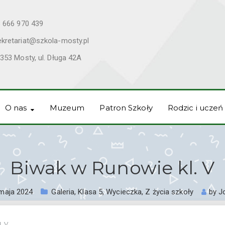
 666 970 439
ekretariat@szkola-mosty.pl
353 Mosty, ul. Długa 42A
O nas
Muzeum
Patron Szkoły
Rodzic i uczeń
Biwak w Runowie kl. V
maja 2024
Galeria
,
Klasa 5
,
Wycieczka
,
Z życia szkoły
by
J
. V