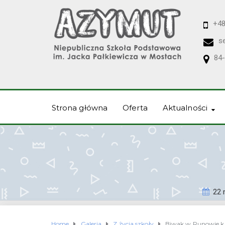
+48
s
84-
Strona główna
Oferta
Aktualności
22 
Home
Galeria
Z życia szkoły
Biwak w Runowie kl