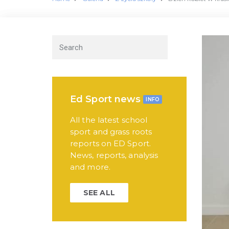
Ed Sport news
INFO
All the latest school
sport and grass roots
reports on ED Sport.
News, reports, analysis
and more.
SEE ALL