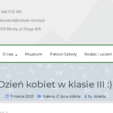
 666 970 439
ekretariat@szkola-mosty.pl
353 Mosty, ul. Długa 42A
O nas
Muzeum
Patron Szkoły
Rodzic i uczeń
Dzień kobiet w klasie III :)
9 marca 2020
Galeria
,
Z życia szkoły
by
Jolanta
II :))