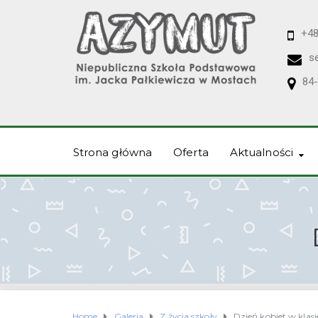
+48
s
84-
Strona główna
Oferta
Aktualności
Home
Galeria
Z życia szkoły
Dzień kobiet w klasie I