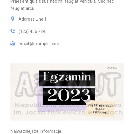
Praesent quis risus nec mi feugiat vehicula. Sed nec
feugiat arcu.
Address Line 1
(123) 456 789
email@example.com
Najważniejsze informacje.