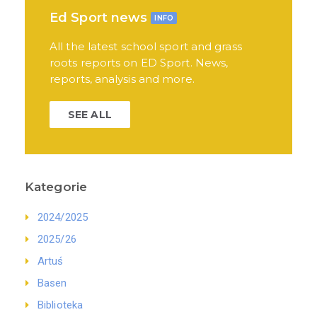
Ed Sport news
INFO
All the latest school sport and grass
roots reports on ED Sport. News,
reports, analysis and more.
SEE ALL
Kategorie
2024/2025
2025/26
Artuś
Basen
Biblioteka