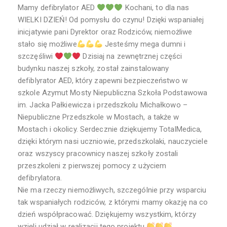
Mamy defibrylator AED
Kochani, to dla nas
WIELKI DZIEŃ! Od pomysłu do czynu! Dzięki wspaniałej
inicjatywie pani Dyrektor oraz Rodziców, niemożliwe
stało się możliwe
Jesteśmy mega dumni i
szczęśliwi
Dzisiaj na zewnętrznej części
budynku naszej szkoły, został zainstalowany
defiblyrator AED, który zapewni bezpieczeństwo w
szkole Azymut Mosty Niepubliczna Szkoła Podstawowa
im. Jacka Pałkiewicza i przedszkolu Michałkowo –
Niepubliczne Przedszkole w Mostach, a także w
Mostach i okolicy. Serdecznie dziękujemy TotalMedica,
dzięki którym nasi uczniowie, przedszkolaki, nauczyciele
oraz wszyscy pracownicy naszej szkoły zostali
przeszkoleni z pierwszej pomocy z użyciem
defibrylatora.
Nie ma rzeczy niemożliwych, szczególnie przy wsparciu
tak wspaniałych rodziców, z którymi mamy okazję na co
dzień współpracować. Dziękujemy wszystkim, którzy
wzięli udział w realizacji tego projektu