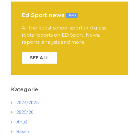
Ed Sport news
INFO
All the latest school sport and grass
roots reports on ED Sport. News,
reports, analysis and more.
SEE ALL
Kategorie
2024/2025
2025/26
Artuś
Basen