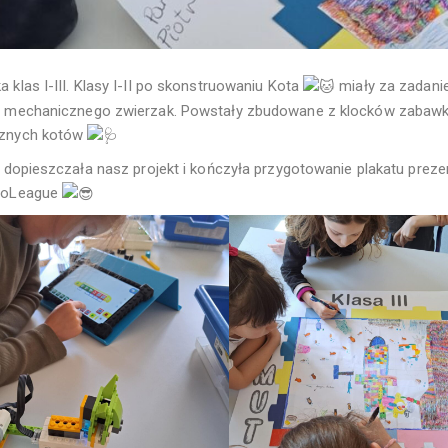
 klas I-III. Klasy I-II po skonstruowaniu Kota
miały za zadani
o mechanicznego zwierzak. Powstały zbudowane z klocków zabawki, d
cznych kotów
II dopieszczała nasz projekt i kończyła przygotowanie plakatu pre
egoLeague