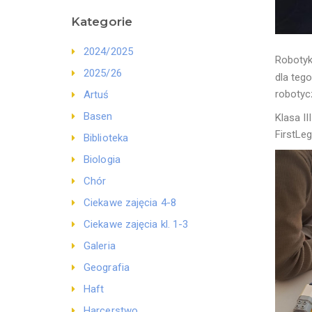
Kategorie
2024/2025
Robotyka
2025/26
dla teg
roboty
Artuś
Basen
Klasa I
FirstL
Biblioteka
Biologia
Chór
Ciekawe zajęcia 4-8
Ciekawe zajęcia kl. 1-3
Galeria
Geografia
Haft
Harcerstwo