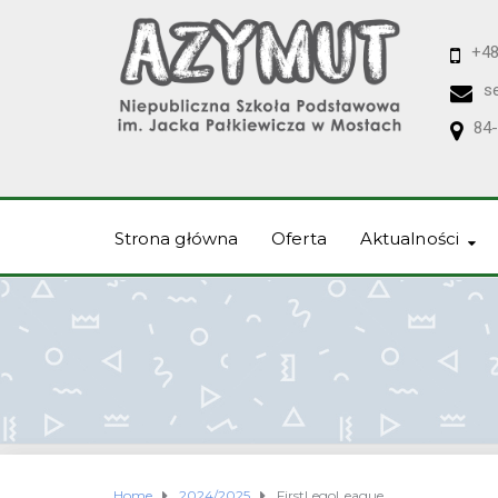
+48
s
84-
Strona główna
Oferta
Aktualności
Home
2024/2025
FirstLegoLeague