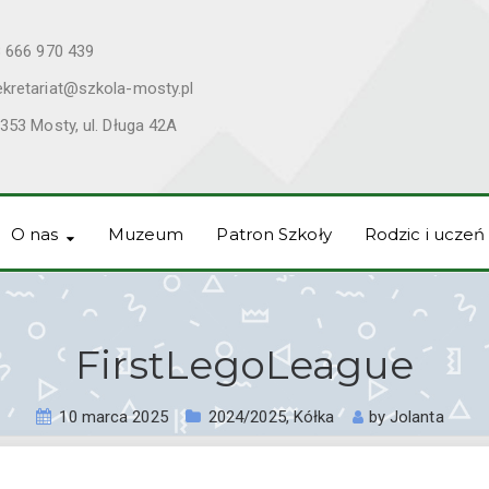
 666 970 439
ekretariat@szkola-mosty.pl
353 Mosty, ul. Długa 42A
O nas
Muzeum
Patron Szkoły
Rodzic i uczeń
FirstLegoLeague
10 marca 2025
2024/2025
,
Kółka
by
Jolanta