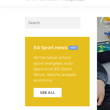
Ed Sport news
INFO
All the latest school
sport and grass roots
reports on ED Sport.
News, reports, analysis
and more.
SEE ALL