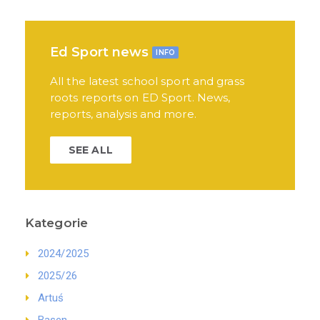
Ed Sport news
INFO
All the latest school sport and grass
roots reports on ED Sport. News,
reports, analysis and more.
SEE ALL
Kategorie
2024/2025
2025/26
Artuś