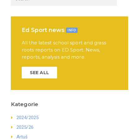
Ed Sport news
INFO
All the latest school sport and grass
roots reports on ED Sport. News,
reports, analysis and more.
SEE ALL
Kategorie
2024/2025
2025/26
Artuś