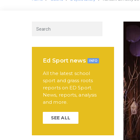
Ed Sport news
INFO
All the latest school
sport and grass roots
reports on ED Sport.
News, reports, analysis
and more.
SEE ALL