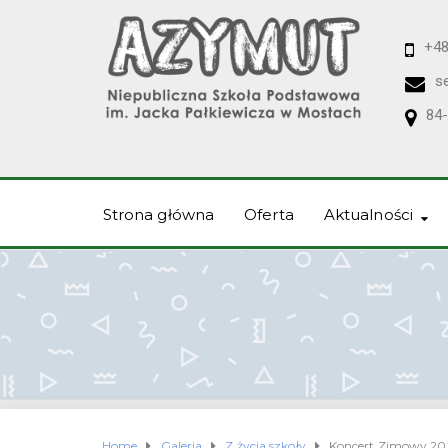
+48
s
84-
Strona główna
Oferta
Aktualności
Home
Galeria
Z życia szkoły
Koncert Zimowy 20