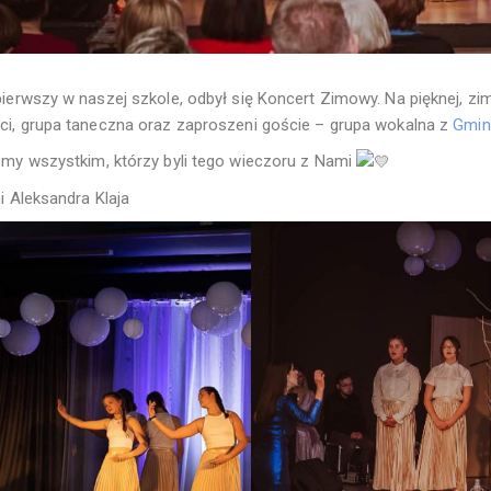
pierwszy w naszej szkole, odbył się Koncert Zimowy. Na pięknej, zim
ci, grupa taneczna oraz zaproszeni goście – grupa wokalna z
Gmin
emy wszystkim, którzy byli tego wieczoru z Nami
i Aleksandra Klaja