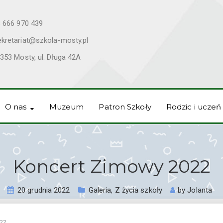
 666 970 439
ekretariat@szkola-mosty.pl
353 Mosty, ul. Długa 42A
O nas
Muzeum
Patron Szkoły
Rodzic i uczeń
Koncert Zimowy 2022
20 grudnia 2022
Galeria
,
Z życia szkoły
by
Jolanta
22