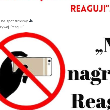
 na spot filmowy
rywaj. Reaguj!”.