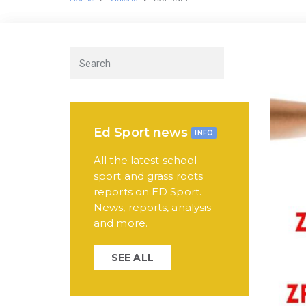
Ed Sport news
INFO
All the latest school
sport and grass roots
reports on ED Sport.
News, reports, analysis
and more.
SEE ALL