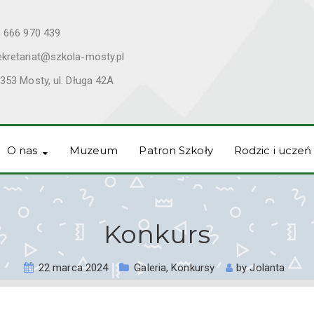
 666 970 439
ekretariat@szkola-mosty.pl
353 Mosty, ul. Długa 42A
O nas
Muzeum
Patron Szkoły
Rodzic i uczeń
Konkurs
22 marca 2024
Galeria
,
Konkursy
by
Jolanta