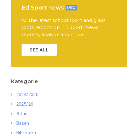
Ed Sport news
INFO
All the latest school sport and grass
roots reports on ED Sport. News,
reports, analysis and more.
SEE ALL
Kategorie
2024/2025
2025/26
Artuś
Basen
Biblioteka