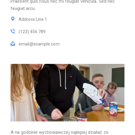
Praesent quis risus nec mi feugiat vehicula. Sed nec
feugiat arcu.
Address Line 1
(123) 456 789
email@example.com
A na godzinie wychowawczej najlepiej działać ze