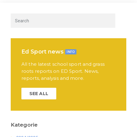
Ed Sport news
INFO
All the latest school sport and grass
roots reports on ED Sport. News,
reports, analysis and more.
SEE ALL
Kategorie