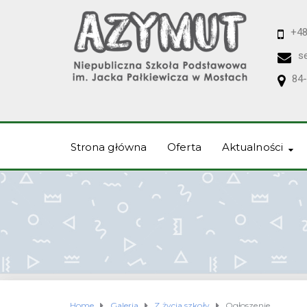
+48
s
84-
Strona główna
Oferta
Aktualności
Home
Galeria
Z życia szkoły
Ogłoszenie