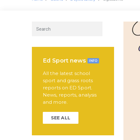
Ed Sport news
INFO
All the latest school
sport and grass roots
reports on ED Sport.
News, reports, analysis
and more.
SEE ALL