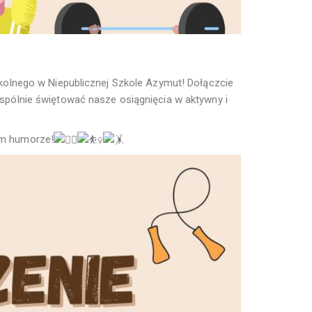
olnego w Niepublicznej Szkole Azymut! Dołączcie
 wspólnie świętować nasze osiągnięcia w aktywny i
rym humorze!