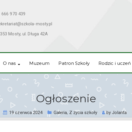
 666 970 439
ekretariat@szkola-mosty.pl
353 Mosty, ul. Długa 42A
O nas
Muzeum
Patron Szkoły
Rodzic i uczeń
Ogłoszenie
19 czerwca 2024
Galeria
,
Z życia szkoły
by
Jolanta