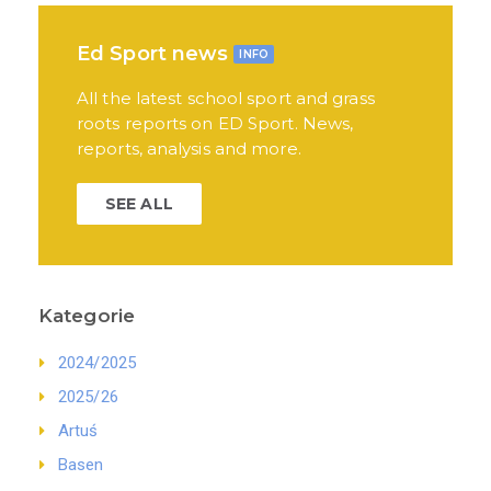
Ed Sport news
INFO
All the latest school sport and grass
roots reports on ED Sport. News,
reports, analysis and more.
SEE ALL
Kategorie
2024/2025
2025/26
Artuś
Basen