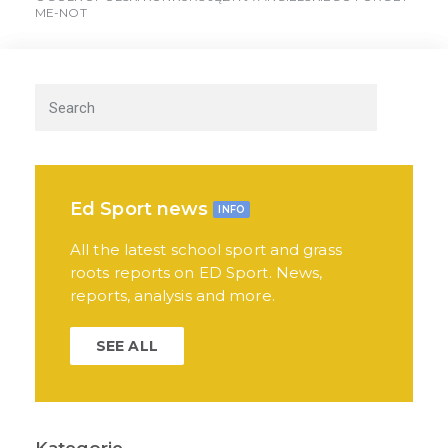
ME-NOT
Ed Sport news
INFO
All the latest school sport and grass
roots reports on ED Sport. News,
reports, analysis and more.
SEE ALL