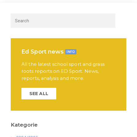
Ed Sport news
INFO
All the latest school sport and grass
roots reports on ED Sport. News,
reports, analysis and more.
SEE ALL
Kategorie