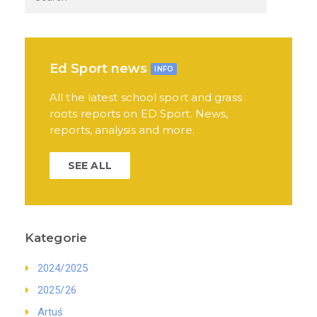
Ed Sport news
INFO
All the latest school sport and grass
roots reports on ED Sport. News,
reports, analysis and more.
SEE ALL
Kategorie
2024/2025
2025/26
Artuś