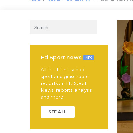
Ed Sport news
INFO
All the latest school
sport and grass roots
reports on ED Sport.
News, reports, analysis
and more.
SEE ALL