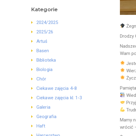
Kategorie
2024/2025
Żegn
2025/26
Drodzy 
Artuś
Nadszed
Basen
Wam po
Biblioteka
Jest
Biologia
Wierz
Życzy
Chór
Pamiętaj
Ciekawe zajęcia 4-8
Wiedz
Ciekawe zajęcia kl. 1-3
Przyj
Galeria
Trudn
Geografia
Mamy na
Haft
wrócić 
Harcerstwo