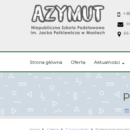
+48
s
84-
Strona główna
Oferta
Aktualności
P
Home
Galeria
Z życia szkoły
Pożegnanie ósmokla