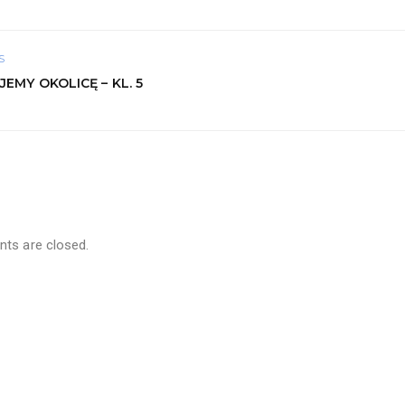
S
EMY OKOLICĘ – KL. 5
s are closed.