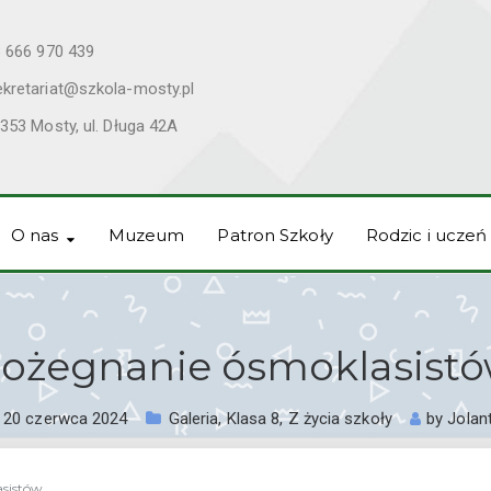
 666 970 439
ekretariat@szkola-mosty.pl
353 Mosty, ul. Długa 42A
O nas
Muzeum
Patron Szkoły
Rodzic i uczeń
ożegnanie ósmoklasist
20 czerwca 2024
Galeria
,
Klasa 8
,
Z życia szkoły
by
Jolan
sistów