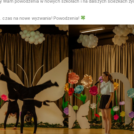
 Wam powodzenia w nowych szkołach i na dalszych ścieżkach życia
… czas na nowe wyzwania! Powodzenia!