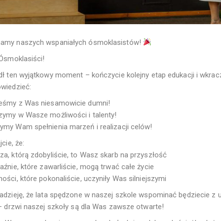
amy naszych wspaniałych ósmoklasistów!
Ósmoklasiści!
ł ten wyjątkowy moment – kończycie kolejny etap edukacji i wkracz
wiedzieć:
eśmy z Was niesamowicie dumni!
ymy w Wasze możliwości i talenty!
my Wam spełnienia marzeń i realizacji celów!
cie, że:
a, którą zdobyliście, to Wasz skarb na przyszłość
aźnie, które zawarliście, mogą trwać całe życie
ości, które pokonaliście, uczyniły Was silniejszymi
dzieję, że lata spędzone w naszej szkole wspominać będziecie z
– drzwi naszej szkoły są dla Was zawsze otwarte!