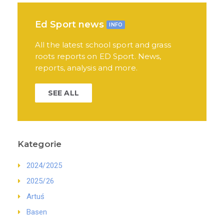
Ed Sport news
INFO
All the latest school sport and grass
roots reports on ED Sport. News,
reports, analysis and more.
SEE ALL
Kategorie
2024/2025
2025/26
Artuś
Basen