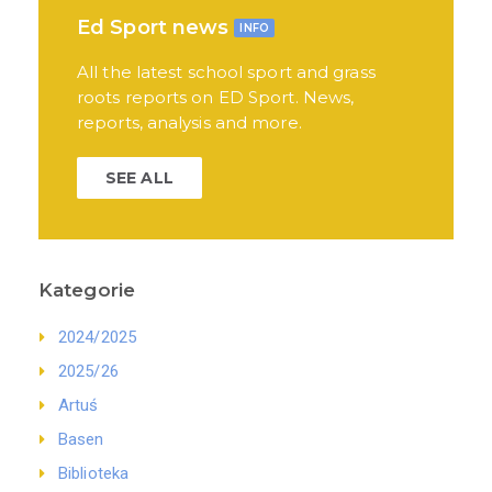
Ed Sport news
INFO
All the latest school sport and grass
roots reports on ED Sport. News,
reports, analysis and more.
SEE ALL
Kategorie
2024/2025
2025/26
Artuś
Basen
Biblioteka