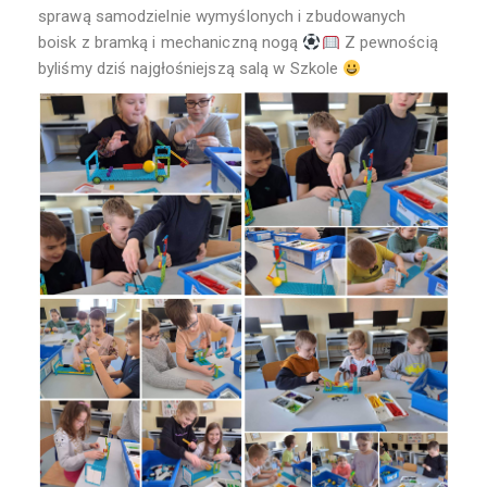
sprawą samodzielnie wymyślonych i zbudowanych
boisk z bramką i mechaniczną nogą
Z pewnością
byliśmy dziś najgłośniejszą salą w Szkole