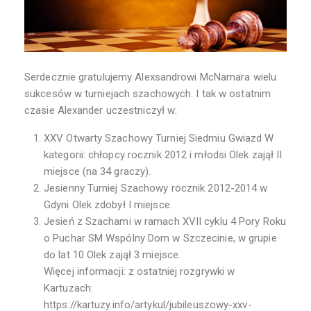
Serdecznie gratulujemy Alexsandrowi McNamara wielu
sukcesów w turniejach szachowych. I tak w ostatnim
czasie Alexander uczestniczył w:
XXV Otwarty Szachowy Turniej Siedmiu Gwiazd W
kategorii: chłopcy rocznik 2012 i młodsi Olek zajął II
miejsce (na 34 graczy).
Jesienny Turniej Szachowy rocznik 2012-2014 w
Gdyni Olek zdobył I miejsce.
Jesień z Szachami w ramach XVII cyklu 4 Pory Roku
o Puchar SM Wspólny Dom w Szczecinie, w grupie
do lat 10 Olek zajął 3 miejsce.
Więcej informacji: z ostatniej rozgrywki w
Kartuzach:
https://kartuzy.info/artykul/jubileuszowy-xxv-