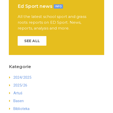
Ed Sport news
INFO
All the latest school sport and grass
roots reports on ED Sport. News,
reports, analysis and more.
SEE ALL
Kategorie
2024/2025
2025/26
Artuś
Basen
Biblioteka