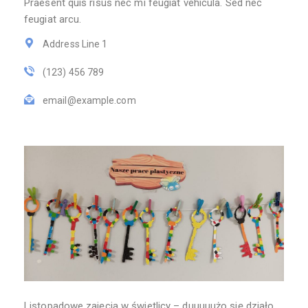
Praesent quis risus nec mi feugiat vehicula. Sed nec
feugiat arcu.
Address Line 1
(123) 456 789
email@example.com
Listopadowe zajęcia w świetlicy – duuuuużo się działo.