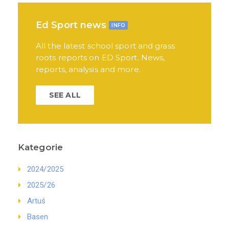
Ed Sport news
INFO
All the latest school sport and grass
roots reports on ED Sport. News,
reports, analysis and more.
SEE ALL
Kategorie
2024/2025
2025/26
Artuś
Basen