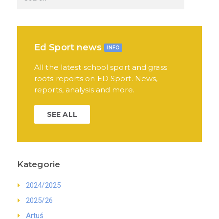
Ed Sport news
INFO
All the latest school sport and grass
roots reports on ED Sport. News,
reports, analysis and more.
SEE ALL
Kategorie
2024/2025
2025/26
Artuś