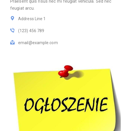
Praesent quis risus nec mi feugiat vehicula. Sed nec
feugiat arcu.
Address Line 1
(123) 456 789
email@example.com