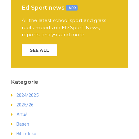
Ed Sport news
INFO
All the latest school sport and grass
roots reports on ED Sport. News,
reports, analysis and more.
SEE ALL
Kategorie
2024/2025
2025/26
Artuś
Basen
Biblioteka