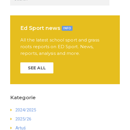
Ed Sport news
INFO
All the latest school sport and grass
roots reports on ED Sport. News,
reports, analysis and more.
SEE ALL
Kategorie
2024/2025
2025/26
Artuś