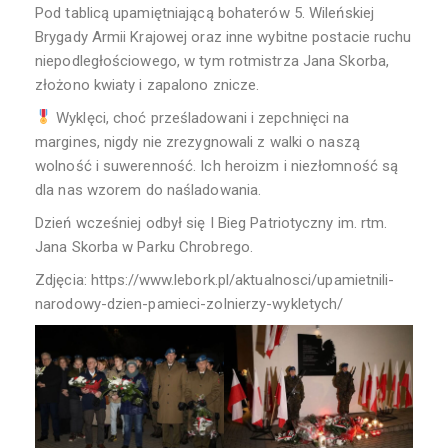
Pod tablicą upamiętniającą bohaterów 5. Wileńskiej
Brygady Armii Krajowej oraz inne wybitne postacie ruchu
niepodległościowego, w tym rotmistrza Jana Skorba,
złożono kwiaty i zapalono znicze.
Wyklęci, choć prześladowani i zepchnięci na
margines, nigdy nie zrezygnowali z walki o naszą
wolność i suwerenność. Ich heroizm i niezłomność są
dla nas wzorem do naśladowania.
Dzień wcześniej odbył się I Bieg Patriotyczny im. rtm.
Jana Skorba w Parku Chrobrego.
Zdjęcia: https://www.lebork.pl/aktualnosci/upamietnili-
narodowy-dzien-pamieci-zolnierzy-wykletych/