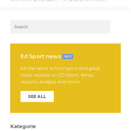
Ed Sport news
INFO
All the latest school sport and grass
roots reports on ED Sport. News,
reports, analysis and more.
SEE ALL
Kategorie