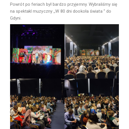
Powrót po feriach był bardzo przyjemny. Wybraliśmy się
na spektakl muzyczny ,,W 80 dni dookoła świata ” do
Gdyni.