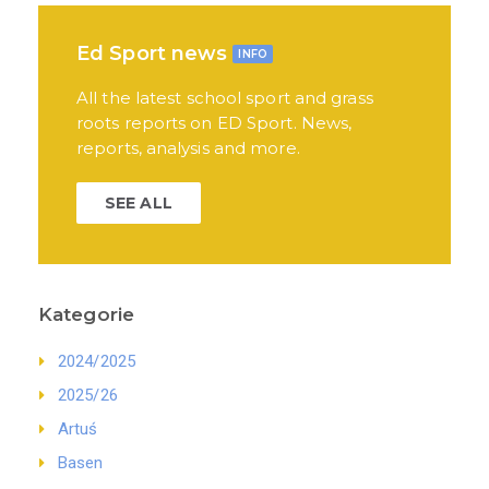
Ed Sport news
INFO
All the latest school sport and grass
roots reports on ED Sport. News,
reports, analysis and more.
SEE ALL
Kategorie
2024/2025
2025/26
Artuś
Basen