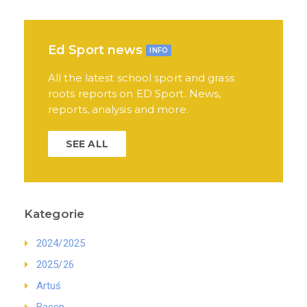
Ed Sport news
INFO
All the latest school sport and grass
roots reports on ED Sport. News,
reports, analysis and more.
SEE ALL
Kategorie
2024/2025
2025/26
Artuś