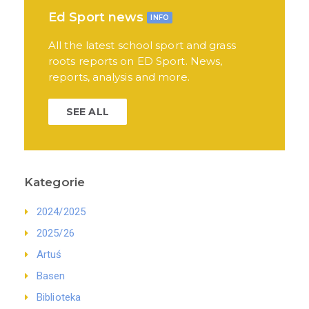
Ed Sport news
INFO
All the latest school sport and grass
roots reports on ED Sport. News,
reports, analysis and more.
SEE ALL
Kategorie
2024/2025
2025/26
Artuś
Basen
Biblioteka