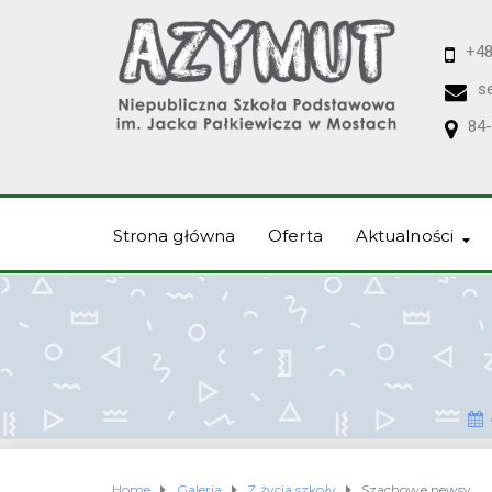
+48
s
84-
Strona główna
Oferta
Aktualności
Home
Galeria
Z życia szkoły
Szachowe newsy