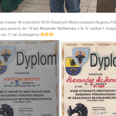
e newsy: W sobotnich XVIII Otwartych Mistrzostwach Regionu Pó
upa juniorzy do 14 lat) Alexander McNamara z kl. IV zdobył 1 miejsc
y do 11 lat. Gratulujemy