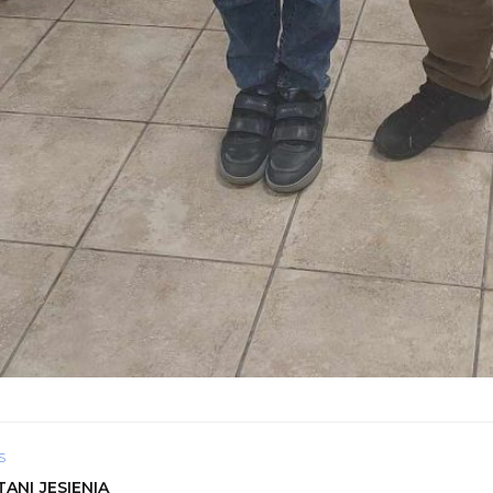
S
ANI JESIENIĄ