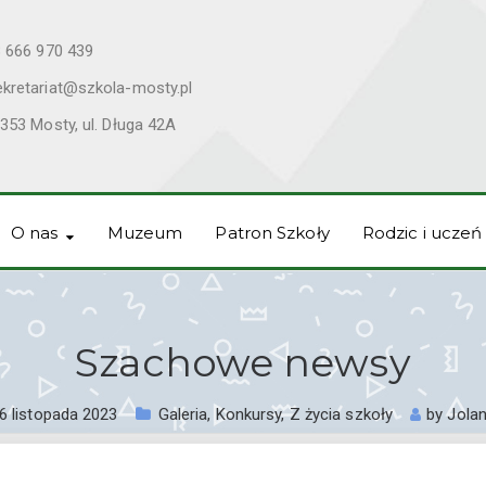
 666 970 439
ekretariat@szkola-mosty.pl
353 Mosty, ul. Długa 42A
O nas
Muzeum
Patron Szkoły
Rodzic i uczeń
Szachowe newsy
6 listopada 2023
Galeria
,
Konkursy
,
Z życia szkoły
by
Jolan