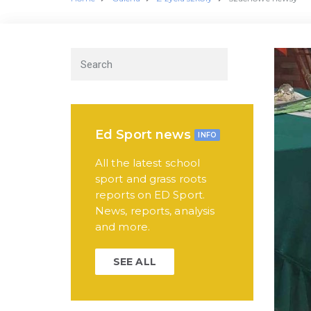
Ed Sport news
INFO
All the latest school
sport and grass roots
reports on ED Sport.
News, reports, analysis
and more.
SEE ALL