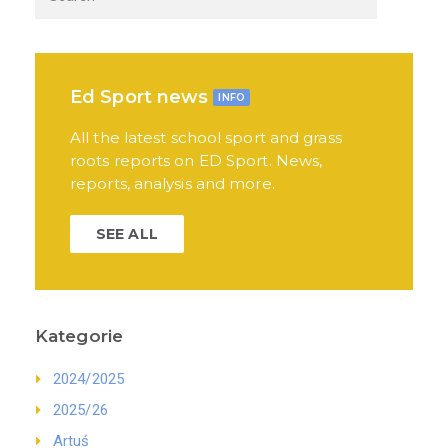
Ed Sport news
INFO
All the latest school sport and grass
roots reports on ED Sport. News,
reports, analysis and more.
SEE ALL
Kategorie
2024/2025
2025/26
Artuś