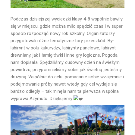
Podczas dzisiejszej wycieczki klasy 4-8 wspólnie bawiły
się w miejscu, gdzie można miło spędzić czas i w super
sposób rozpocząć nowy rok szkolny. Organizatorzy
przygotowali różne tematyczne tory przeszkód. Był
labirynt w polu kukurydzy, labirynty panelowe, labirynt
drewniany, jak i łamigłówki i inne gry logiczne. Pogoda
nam dopisała. Spędziliśmy cudowny dzień na świeżym
powietrzu, przypomnieliśmy sobie jak świetną jesteśmy
drużyną. Wspólnie do celu, pomaganie sobie wzajemnie i
podejmowanie próby nawet wtedy, gdy cel wydaje się
bardzo odległy – tak minęła nam ta pierwsza wspólna
wyprawa Azymutu. Dziękujemy